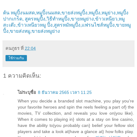
ต้น หมูปิ้งนมสด,หมูปิ้งนมสด,ขายส่งหมูปิ้ง,หมูปิ้ง,หมูย่าง,หมูปิ้ง
ปากเกร็ด, สูตรหมูปิ้ง,วิธีทำหมูปิ้ง,ขายหมูย่าง,ข้าวเหนียว,หมู
สะเต๊ะ,ข้าวเหนียวหมู ปิ้ง,สูตรหมัหมูปิ้ง,แฟรนไชส์หมูปิ้ง,ขายหมู
ปิ้ง,ขายส่งหมู,ขายส่งหมูย่าง
คนภูธร
ที่
22:04
ใช้ร่วมกัน
1 ความคิดเห็น:
ไม่ระบุชื่อ
8 ธันวาคม 2565 เวลา 11:25
When you decide a branded slot machine, you play you're
your favorite heroes and spin the reels feeling a part of} the
movies, TV collection, and reveals you love on|you like}.
When it comes to playing in} slots at a stay on line casino,
have the ability to|you probably can} belief your fellow slot
players and take a look at|have a glance at} how folks play.