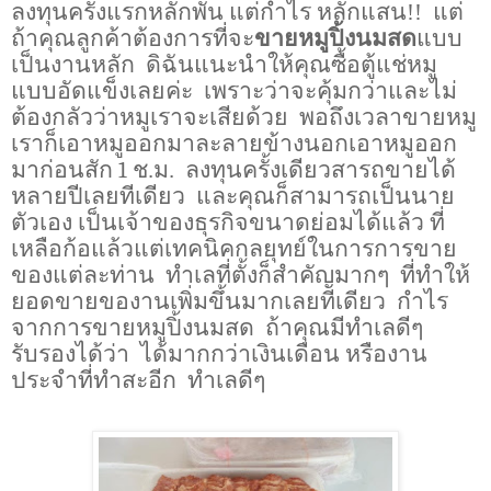
ลงทุนครั้งแรกหลักพัน แต่กำไร หลักแสน!!
แต่
ถ้าคุณลูกค้าต้องการที่จะ
ขายหมูปิ้งนมสด
แบบ
เป็นงานหลัก
ดิฉันแนะนำให้คุณซื้อตู้แช่หมู
แบบอัดแข็งเลยค่ะ
เพราะว่าจะคุ้มกว่าและไม่
ต้องกลัวว่าหมูเราจะเสียด้วย
พอถึงเวลาขายหมู
เราก็เอาหมูออกมาละลายข้างนอกเอาหมูออก
มาก่อนสัก
1
ช.ม.
ลงทุนครั้งเดียวสารถขายได้
หลายปีเลยทีเดียว
และคุณก็สามารถเป็นนาย
ตัวเอง
เป็นเจ้าของธุรกิจขนาดย่อมได้แล้ว
ที่
เหลือก้อแล้วแต่เทคนิคกลยุทย์ในการการขาย
ของแต่ละท่าน
ทำเลที่ตั้งก็สำคัญมากๆ
ที่ทำให้
ยอดขายของานเพิ่มขึ้นมากเลยทีเดียว
กำไร
จากการขายหมูปิ้งนมสด
ถ้าคุณมีทำเลดีๆ
รับรองได้ว่า
ได้มากกว่าเงินเดือน หรืองาน
ประจำที่ทำสะอีก
ทำเลดีๆ