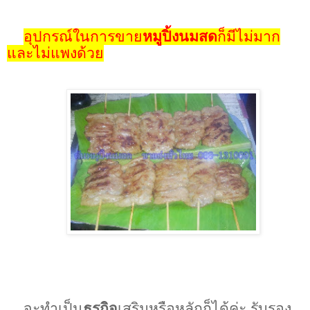
อุปกรณ์ในการขาย
หมูปิ้งนมสด
ก็มีไม่มาก
และไม่แพงด้วย
จะทำเป็น
ธุรกิจ
เสริมหรือหลักก็ได้ค่ะ รับรอง