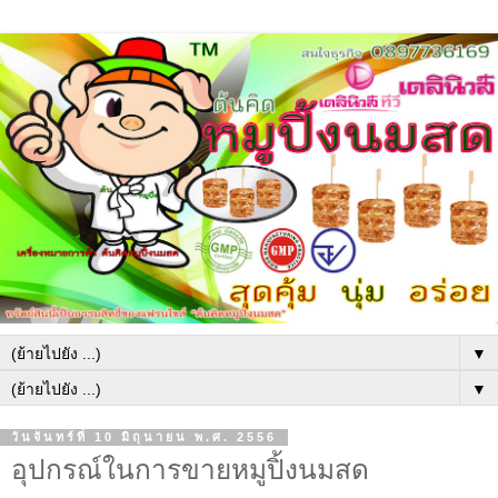
▼
▼
วันจันทร์ที่ 10 มิถุนายน พ.ศ. 2556
อุปกรณ์ในการขายหมูปิ้งนมสด