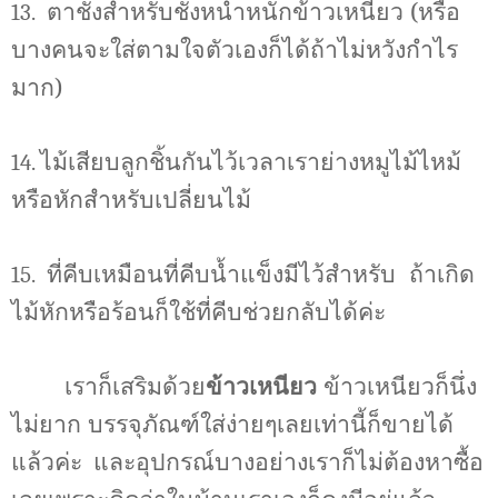
ตาชั่งสำหรับชั่งหน้ำหนักข้าวเหนียว (หรือ
13.
บางคนจะใส่ตามใจตัวเองก็ได้ถ้าไม่หวังกำไร
มาก)
ไม้เสียบลูกชิ้นกันไว้เวลาเราย่างหมูไม้ไหม้
14.
หรือหักสำหรับเปลี่ยนไม้
ที่คีบเหมือนที่คีบน้ำแข็งมีไว้สำหรับ
ถ้าเกิด
15.
ไม้หักหรือร้อนก็ใช้ที่คีบช่วยกลับได้ค่ะ
เราก็เสริมด้วย
ข้าวเหนียว
ข้าวเหนียวก็นึ่ง
ไม่ยาก บรรจุภัณฑ์ใส่ง่ายๆเลยเท่านี้ก็ขายได้
แล้วค่ะ
และอุปกรณ์บางอย่างเราก็ไม่ต้องหาซื้อ