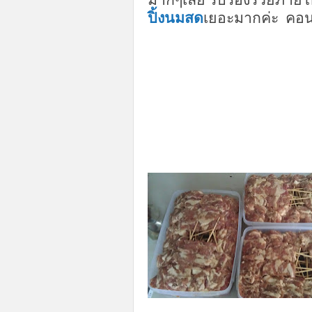
ปิ้งนมสด
เยอะมากค่ะ
คอน