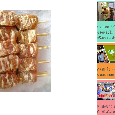
ประเทศ กำ
จริงหรือไม
จริงเหรอ คำ
ตัดสินใจ >>
นมสด.com แ
หมูปิ้งข้าว
ต้องติดใจ 