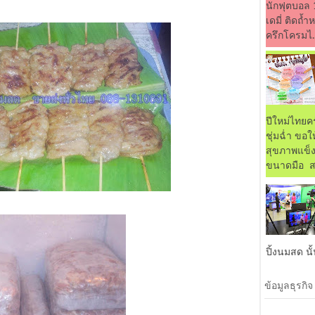
นักฟุตบอล 
เดมี่ ติดถ้
ครึกโครมไ..
ปีใหม่ไทยค
ชุ่มฉ่ำ ขอใ
สุขภาพแข็งแ
ขนาดมือ สงก
ปิ้งนมสด นั้
ข้อมูลธุรกิ