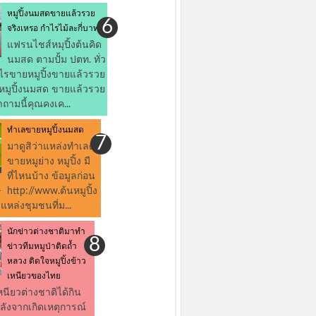
หมูปิ้งนมสดขายแล้วรวย
จริงเหรอ กำไรไม้ละกี่บาท
แฟรนไชส์หมุปิ้งต้นคิด
นมสด ตามปั้ม ปตท. ทั่ว
ไรขายหมูปิ้งขายแล้วรวย
่ หมูปิ้งนมสด ขายแล้วรวย
ถามนี้คุณคงเค...
ทำเลขายหมูปิ้งนมสด
มาดูสิว่าแหล่งทำเลดีๆ
ขายหมูย่าง หมูปิ้ง มี
ที่ไหนบ้าง ข้อมูลก่อน
 http://www.ต้นหมูปิ้ง
หล่งชุมชนที่ม...
นักข่าวต่างชาติมาทำ
ข่าวทีมหมูป่าติดถ้ำ
หลวง ติดใจหมูปิ้งข้าว
เหนียวของไทย
เหนียวต่างชาติได้กิน
หลังจากเกิดเหตุการณ์