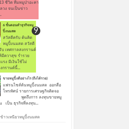
13 ชีวิต ทีมหมูป่าอะคา
ำหลวง จนเป็นข่าว
.
6 ขั้นตอนทำธุรกิจหมู
ปิ้งนมสด
สวัสดีครับ ต้นคิด
หมูปิ้งนมสด สวัสดี
รับ เทศกาลสงกรานต์
ห้มีควาสุข ร่ำรวย
รง มีเงินใช้ไม่
รานต์นี้...
ขายหมูปิ้งดีอย่างไร (ถึงได้รวย)
แฟรนไชส์ต้นหมูปิ้งนมสด ออกสื่อ
โทรทัศน์ รายการเศรษฐกิจติดจอ
พูดถึงการ ลงทุนขายหมู
น เป็น ธุรกิจที่ลงทุน...
จ ข้าวเหนียวหมูปิ้งนมสด