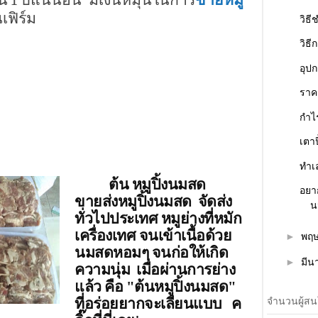
เฟิร์ม
วิธี
วิธี
อุป
ราคา
กำไร
เตาป
ทำเ
ต้น หมูปิ้งนมสด
อยา
ขายส่งหมูปิ้งนมสด จัดส่ง
น
ทั่วไปประเทศ หมูย่างที่หมัก
เครื่องเทศ จนเข้าเนื้อด้วย
►
พฤ
นมสดหอมๆ จนก่อให้เกิด
►
มี
ความนุ่ม เมื่อผ่านการย่าง
แล้ว คือ "ต้นหมูปิ้งนมสด"
ที่อร่อยยากจะเลียนแบบ ค
จำนวนผู้สนใ