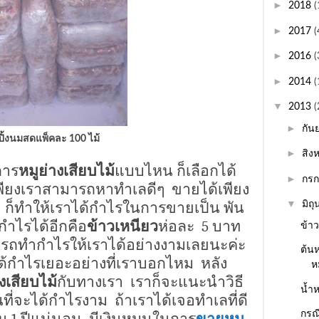
►
2018
(
►
2017
(
►
2016
(
►
2014
(
▼
2013
(
►
กัน
ปิ้งนมสดแพ็คละ 100 ไม้
►
สิง
การ
หมูย่างเสียบไม้
แบบไหน ก็เลือกได้
►
กร
พียงเราสามารถหาทำเลดีๆ
ขายได้เพียง
▼
ก็ทำให้เราได้กำไรในการขายเป็น พัน
มิถ
ำไรได้อีกคือ
ข้าวเหนียว
ห่อละ
5
บาท
ข้าว
รถทำกำไรให้เราได้อย่างงามเลยนะค่ะ
ต้น
ด้กำไรเยอะอย่างที่เราบอกไหม
หลัง
หม
งเสียบไม้
กับทางเรา
เราก็จะแนะนำวิธี
น้ำห
ี่จะได้กำไรงาม
ถ้าเราได้เจอทำเลที่ดี
กรณ
ใน
1
ปีแน่นอน
มีเงินหมุนในการ
ขาย
หมู