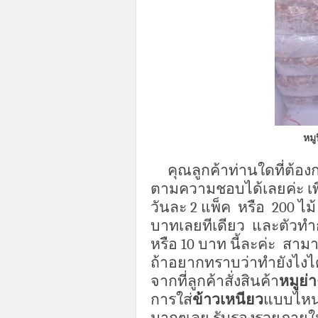
หมู
คุณลูกค้าท่านใดที่ต้อง
ตามความชอบได้เลยค่ะ เ
วันละ
2
แพ็ค
หรือ
200
ไม้
บาทเลยทีเดียว
และตัวทำก
หรือ
10
บาท นี้ละค่ะ
สามา
ถ้าอยากทราบว่าทำยังไงไ
จากที่ลูกค้าสั่งสินค้า
หมูย่า
การใส่
ข้าวเหนียว
แบบไหนท
มากๆเลย รับรองรวยภาย