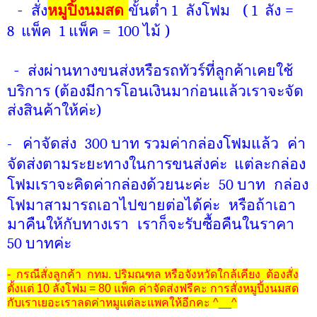
- สั่ง
หมูปิ้งนมสด
ขั้นต่ำ
ลังโฟม
(
ลัง =
1
1
แพ็ค
แพ็ค
ไม้ )
8
1
=
100
- ส่งผ่านทางขนส่งหรือรถทัวร์ที่ลูกค้าเคยใช้
บริการ (ต้องมีการโอนเงินมาก่อนแล้วเราจะจัด
ส่งสินค้าให้ค่ะ)
ค่าจัดส่ง
บาท รวมค่ากล่องโฟมแล้ว
ค่า
-
300
จัดส่งตามระยะทางในการขนส่งค่ะ
แต่ละกล่อง
โฟมเราจะคิดค่ากล่องด้วยนะค่ะ
บาท
กล่อง
50
โฟมาสามารถเอาไปขายต่อได้ค่ะ
หรือถ้าเอา
มาคืนให้กับทางเรา
เราก็จะรับซื้อคืนในราคา
บาทค่ะ
50
- กรณีสั่งลูกค้า กทม. ปริมณฑล หรือจังหวัดใกล้เคียง ต้องสั่ง
ตั้งแต่ 10 ลังโฟม = 80 แพ็ค ค่าจัดส่งฟรีคะ การสั่งหมูปิ้งนมสด
กับเราเยอะเราลดค่าหมูแต่ละแพคให้อีกคะ ^__^